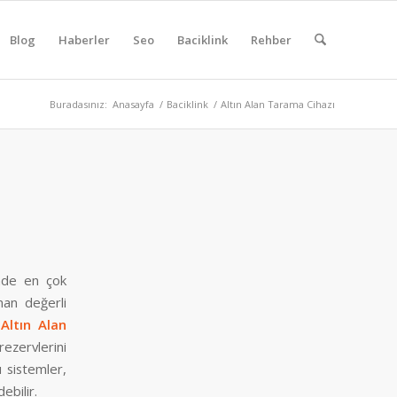
Blog
Haberler
Seo
Baciklink
Rehber
Buradasınız:
Anasayfa
/
Baciklink
/
Altın Alan Tarama Cihazı
nde en çok
nan değerli
.
Altın Alan
rezervlerini
u sistemler,
ebilir.