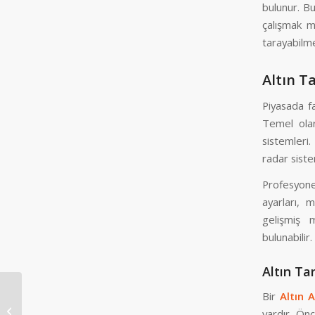
bulunur. Bu
çalışmak 
tarayabilme
Altın Ta
Piyasada fa
Temel olar
sistemleri
radar siste
Profesyonel
ayarları, 
gelişmiş 
bulunabilir.
Altın Ta
Bir
Altın 
Altın Alan Tarama Cihazı
vardır. Önc