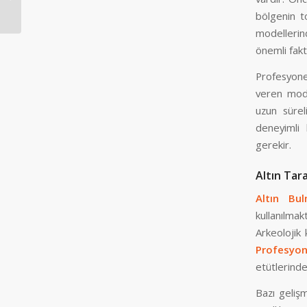
bölgenin t
modellerin
önemli fakt
Profesyonel
veren mode
uzun sürel
deneyimli 
gerekir.
Altın Tar
Altın Bu
kullanılmakt
Arkeolojik 
Profesyo
etütlerinde
Bazı gelişm