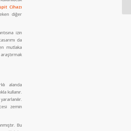
spit Cihazı
reken diğer
ntısına izin
tasarımı da
n mutlaka
 araştırmak
klı alanda
kla kullanır.
ararlanılır.
cesi zemin
anmıştır. Bu