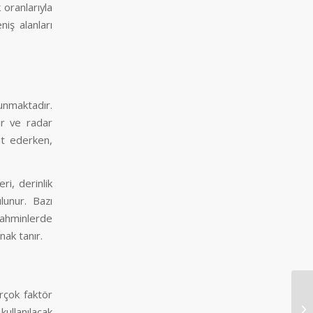
 oranlarıyla
iş alanları
unmaktadır.
ar ve radar
it ederken,
ri, derinlik
lunur. Bazı
ahminlerde
anak tanır.
rçok faktör
De
kullanılacak