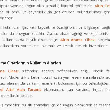
oprak yapısına uygun olup olmadığı kontrol edilmelidir.
Altın Te
de pil ömrü ve dayanıklılık da göz önünde bulundurulması ge
örlerdir.
 kullanıcılar için, veri kaydetme özelliği olan ve bilgisayar bağla
ller daha uygun olacaktır. Ayrıca, cihazın ağırlığı ve ergonomik 
i kullanımlarda büyük önem taşır.
Altın Arama Cihazı
seçerke
kullanıcıların yorumlarını okumak ve teknik destek hizmetlerini
ama Cihazlarının Kullanım Alanları
lma Cihazı
sistemleri sadece definecilikte değil, birçok far
adır. Madencilik şirketleri, bu cihazları yeni rezerv aramalarında sıklı
kazı alanlarında da tarihi eserlerin bulunması için bu teknolojiden y
nel Altın Alan Tarama
ekipmanları, aynı zamanda inşaat ön
 de kullanılmaktadır.
iş modeller, su altı aramaları için de uygun olacak şekilde tasarl