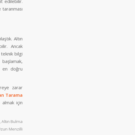
 edilebilir.
de taranması
aştık. Altın
ilir. Ancak
teknik bilgi
 başlamak,
ek en doğru
vreye zarar
lan Tarama
 almak için
,
Altın Bulma
zun Menzilli