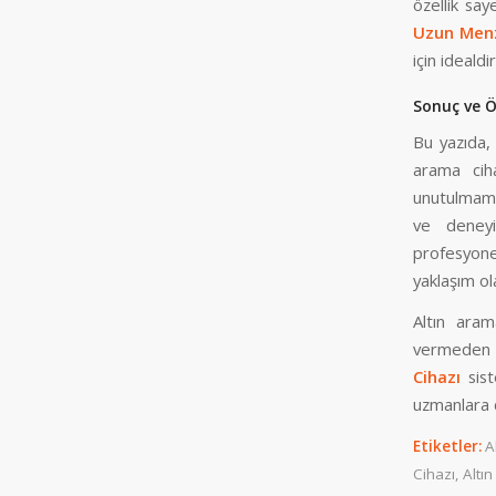
özellik say
Uzun Menzi
için idealdir
Sonuç ve Ö
Bu yazıda
arama ciha
unutulmamal
ve deneyi
profesyone
yaklaşım ol
Altın aram
vermeden ça
Cihazı
sist
uzmanlara d
Etiketler:
A
Cihazı
,
Altın