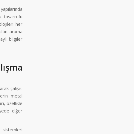
yapılarında
k tasarrufu
ojileri her
altın arama
ylı bilgiler
lışma
rak çalışır.
lerin metal
rı, özellikle
sayede diğer
 sistemleri