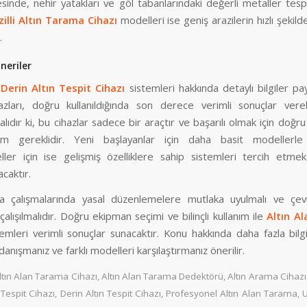
esinde, nehir yatakları ve göl tabanlarındaki değerli metaller tespit
lli Altın Tarama Cihazı
modelleri ise geniş arazilerin hızlı şekil
.
neriler
,
Derin Altın Tespit Cihazı
sistemleri hakkında detaylı bilgiler payl
zları, doğru kullanıldığında son derece verimli sonuçlar vereb
ıdır ki, bu cihazlar sadece bir araçtır ve başarılı olmak için doğru 
m gereklidir. Yeni başlayanlar için daha basit modellerle
ller için ise gelişmiş özelliklere sahip sistemleri tercih etm
acaktır.
a çalışmalarında yasal düzenlemelere mutlaka uyulmalı ve çe
lışılmalıdır. Doğru ekipman seçimi ve bilinçli kullanım ile
Altın A
emleri verimli sonuçlar sunacaktır. Konu hakkında daha fazla bilgi
anışmanız ve farklı modelleri karşılaştırmanız önerilir.
ltın Alan Tarama Cihazı
,
Altın Alan Tarama Dedektörü
,
Altın Arama Cihazı
 Tespit Cihazı
,
Derin Altın Tespit Cihazı
,
Profesyonel Altın Alan Tarama
,
U