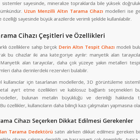
 sistemler sayesinde, mineralize topraklarda bile yüksek doğruluk
mümkündür.
Uzun Menzilli Altın Tarama Cihazı
modelleri ise gen
 özelliği sayesinde büyük arazilerde verimli şekilde kullanılabilir.
rama Cihazı Çeşitleri ve Özellikleri
rklı özelliklere sahip birçok
Derin Altın Tespit Cihazı
modeli bul
ak bu cihazlar iki ana kategoriye ayrılır: manyetik alan tarayıcıl
. Manyetik alan tarayıcılar, daha çok yüzeye yakın metalleri tesp
mleri daha derinlerdeki rezervleri bulabilir.
 kullanıcılar için tasarlanan modellerde, 3D görüntüleme sistemle
metal ayırt etme özellikleri ve kablosuz bağlantı seçenekleri bu
modeller, bulunan metalin büyüklüğü ve derinliği hakkında t
 Bu özellikler, kullanıcıların daha bilinçli kazı çalışmaları yapmasına ol
rama Cihazı Seçerken Dikkat Edilmesi Gerekenler
Alan Tarama Dedektörü
satın alırken dikkat edilmesi gereken bi
elikle cihazın çalışma derinliği ve hassasiyeti çok önemlidir. Ayrıca, 