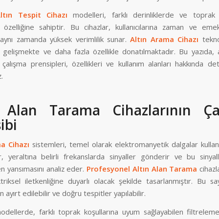
ltın Tespit Cihazı
modelleri, farklı derinliklerde ve toprak 
e özelliğine sahiptir. Bu cihazlar, kullanıcılarına zaman ve eme
 aynı zamanda yüksek verimlilik sunar.
Altın Arama Cihazı
teknol
gelişmekte ve daha fazla özellikle donatılmaktadır. Bu yazıda, 
n çalışma prensipleri, özellikleri ve kullanım alanları hakkında deta
.
n Alan Tarama Cihazlarının Ça
ibi
a Cihazı
sistemleri, temel olarak elektromanyetik dalgalar kullana
r, yeraltına belirli frekanslarda sinyaller gönderir ve bu sinyal
n yansımasını analiz eder.
Profesyonel Altın Alan Tarama
cihazla
ktriksel iletkenliğine duyarlı olacak şekilde tasarlanmıştır. Bu 
ayırt edilebilir ve doğru tespitler yapılabilir.
odellerde, farklı toprak koşullarına uyum sağlayabilen filtreleme