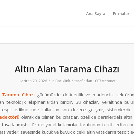
Ana Sayfa
Firmalar
Altın Alan Tarama Cihazı
/
/
Haziran 29, 2026
in
Baciklink
tarafından
1007Mehmet
n Tarama Cihazı
günümüzde definecilik ve madencilik sektörü
len teknolojik ekipmanlardan biridir. Bu cihazlar, yeraltında bulu
 tespit edilmesinde kullanılan son derece gelişmiş sistemlerdir
edektörü
olarak da bilinen bu cihazlar, özellikle derinlerdeki altın 
 tasarlanmıştır. Profesyonel kullanıcılar tarafından tercih edilen b
asiyetleri sayesinde küçük ve büyük ölçekli altın yataklarını tespit ed