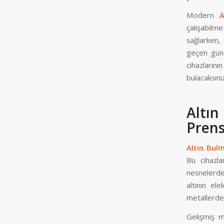
Modern
A
çalışabilm
sağlarken,
geçen gün 
cihazlarını
bulacaksınız
Altı
Prens
Altın Bulm
Bu cihazla
nesnelerde
altının ele
metallerden 
Gelişmiş m