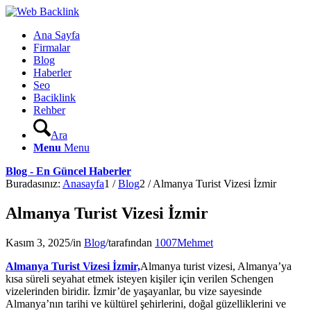
Ana Sayfa
Firmalar
Blog
Haberler
Seo
Baciklink
Rehber
Ara
Menu
Menu
Blog - En Güncel Haberler
Buradasınız:
Anasayfa
1
/
Blog
2
/
Almanya Turist Vizesi İzmir
Almanya Turist Vizesi İzmir
Kasım 3, 2025
/
in
Blog
/
tarafından
1007Mehmet
Almanya Turist Vizesi İzmir,
Almanya turist vizesi, Almanya’ya
kısa süreli seyahat etmek isteyen kişiler için verilen Schengen
vizelerinden biridir. İzmir’de yaşayanlar, bu vize sayesinde
Almanya’nın tarihi ve kültürel şehirlerini, doğal güzelliklerini ve