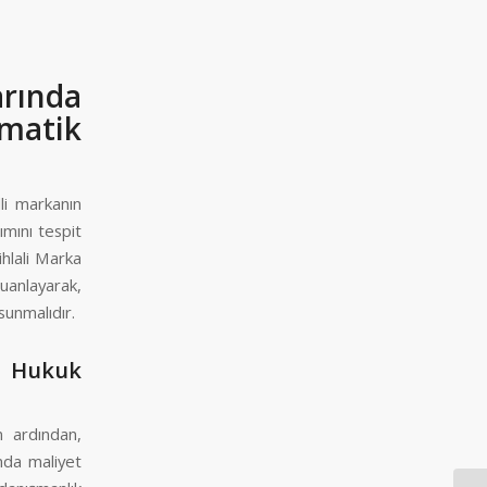
arında
matik
lli markanın
ımını tespit
ihlali Marka
uanlayarak,
sunmalıdır.
t Hukuk
n ardından,
ında maliyet