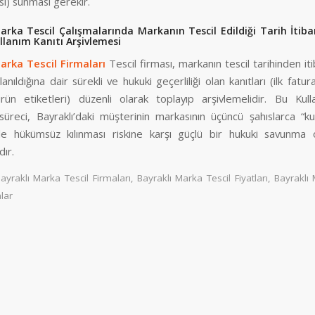
esi) sunması gerekir.
arka Tescil Çalışmalarında Markanın Tescil Edildiği Tarih İtiba
ullanım Kanıtı Arşivlemesi
arka Tescil Firmaları
Tescil firması, markanın tescil tarihinden iti
lanıldığına dair sürekli ve hukuki geçerliliği olan kanıtları (ilk fatur
 ürün etiketleri) düzenli olarak toplayıp arşivlemelidir. Bu Kull
süreci, Bayraklı’daki müşterinin markasının üçüncü şahıslarca “ku
le hükümsüz kılınması riskine karşı güçlü bir hukuki savunma 
ır.
ayraklı Marka Tescil Firmaları
,
Bayraklı Marka Tescil Fiyatları
,
Bayraklı 
lar