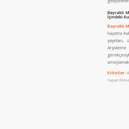
geliştirilm
Bayraklı M
İçindeki K
Bayraklı M
hayatta kul
yayınları,
Arşivleme 
gerekçesiy
amaçlamalıd
Etiketler:
B
Yapan Firma