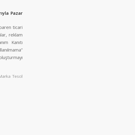
rıyla Pazar
baren ticari
alar, reklam
anım Kanıtı
llanılmama”
oluşturmayı
Marka Tescil