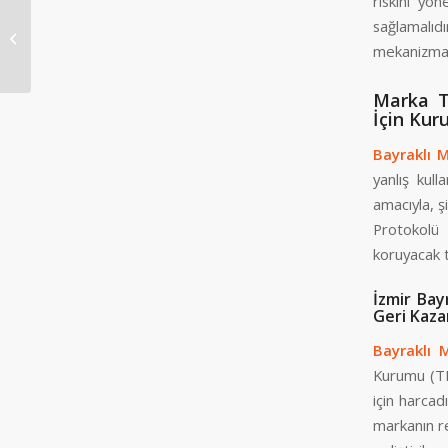
riskini yö
sağlamalıd
Bayraklı Seo Ajansı
mekanizmala
Marka T
İçin Kur
Bayraklı 
yanlış kul
amacıyla, ş
Protokolü 
koruyacak t
İzmir Bay
Geri Kaza
Bayraklı 
Kurumu (TP
için harcad
markanın rev