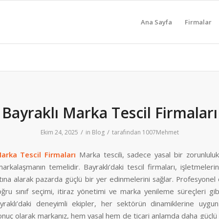
Ana Sayfa
Firmalar
Bayraklı Marka Tescil Firmaları
/
/
Ekim 24, 2025
in
Blog
tarafından
1007Mehmet
arka Tescil Firmaları
Marka tescili, sadece yasal bir zorunluluk
kalaşmanın temelidir. Bayraklı’daki tescil firmaları, işletmelerin 
ına alarak pazarda güçlü bir yer edinmelerini sağlar. Profesyonel
oğru sınıf seçimi, itiraz yönetimi ve marka yenileme süreçleri gib
yraklı’daki deneyimli ekipler, her sektörün dinamiklerine uygun 
 Sonuç olarak markanız, hem yasal hem de ticari anlamda daha güçl