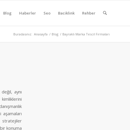
Blog
Haberler
Seo
Baciklink
Rehber
Buradasınız:
Anasayfa
/
Blog
/
Bayraklı Marka Tescil Firmaları
 değil, aynı
kimliklerini
 danışmanlık
i aşamaları
stratejiler
ü bir konuma