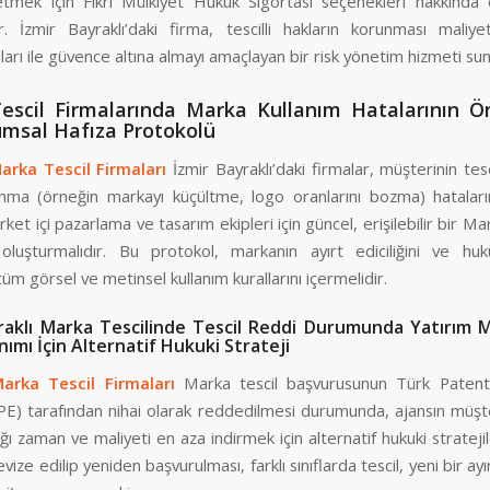
netmek için Fikri Mülkiyet Hukuk Sigortası seçenekleri hakkında 
ır. İzmir Bayraklı’daki firma, tescilli hakların korunması maliyet
rı ile güvence altına almayı amaçlayan bir risk yönetim hizmeti sun
escil Firmalarında Marka Kullanım Hatalarının Ö
umsal Hafıza Protokolü
Marka Tescil Firmaları
İzmir Bayraklı’daki firmalar, müşterinin tesc
lanma (örneğin markayı küçültme, logo oranlarını bozma) hatalar
irket içi pazarlama ve tasarım ekipleri için güncel, erişilebilir bir Ma
oluşturmalıdır. Bu protokol, markanın ayırt ediciliğini ve hu
üm görsel ve metinsel kullanım kurallarını içermelidir.
raklı Marka Tescilinde Tescil Reddi Durumunda Yatırım M
nımı İçin Alternatif Hukuki Strateji
Marka Tescil Firmaları
Marka tescil başvurusunun Türk Paten
E) tarafından nihai olarak reddedilmesi durumunda, ajansın müşter
ığı zaman ve maliyeti en aza indirmek için alternatif hukuki strateji
ize edilip yeniden başvurulması, farklı sınıflarda tescil, yeni bir ayı