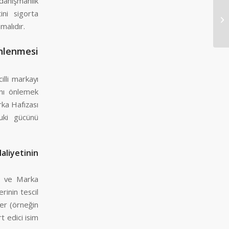
danışmanlık
ini sigorta
Ba
malıdır.
nlenmesi
illi markayı
ını önlemek
rka Hafızası
kuki gücünü
aliyetinin
t ve Marka
inin tescil
ler (örneğin
rt edici isim