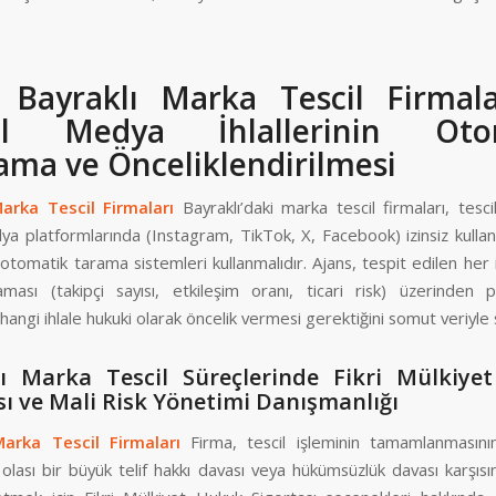
 Bayraklı Marka Tescil Firmal
al Medya İhlallerinin Oto
ama ve Önceliklendirilmesi
Marka Tescil Firmaları
Bayraklı’daki marka tescil firmaları, tesci
a platformlarında (Instagram, TikTok, X, Facebook) izinsiz kullan
otomatik tarama sistemleri kullanmalıdır. Ajans, tespit edilen her 
laması (takipçi sayısı, etkileşim oranı, ticari risk) üzerinden p
hangi ihlale hukuki olarak öncelik vermesi gerektiğini somut veriyle 
lı Marka Tescil Süreçlerinde Fikri Mülkiye
sı ve Mali Risk Yönetimi Danışmanlığı
Marka Tescil Firmaları
Firma, tescil işleminin tamamlanmasını
olası bir büyük telif hakkı davası veya hükümsüzlük davası karşıs