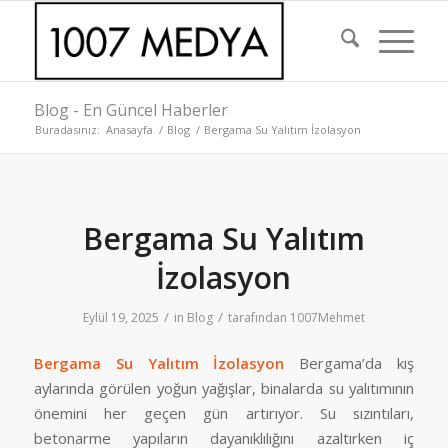
Blog - En Güncel Haberler
Buradasınız:
Anasayfa
/
Blog
/
Bergama Su Yalıtım İzolasyon
Bergama Su Yalıtım
İzolasyon
/
/
Eylül 19, 2025
in
Blog
tarafından
1007Mehmet
Bergama Su Yalıtım İzolasyon
Bergama’da kış
aylarında görülen yoğun yağışlar, binalarda su yalıtımının
önemini her geçen gün artırıyor. Su sızıntıları,
betonarme yapıların dayanıklılığını azaltırken iç