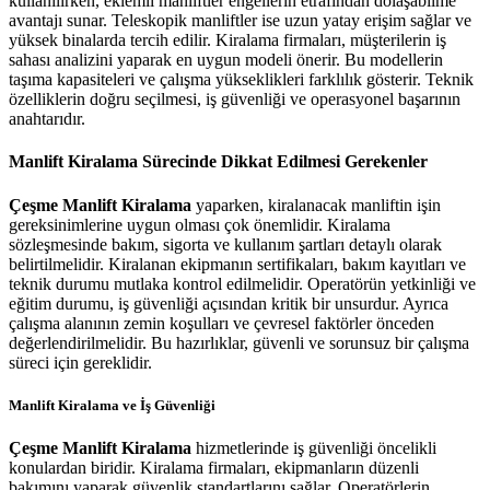
kullanılırken, eklemli manliftler engellerin etrafından dolaşabilme
avantajı sunar. Teleskopik manliftler ise uzun yatay erişim sağlar ve
yüksek binalarda tercih edilir. Kiralama firmaları, müşterilerin iş
sahası analizini yaparak en uygun modeli önerir. Bu modellerin
taşıma kapasiteleri ve çalışma yükseklikleri farklılık gösterir. Teknik
özelliklerin doğru seçilmesi, iş güvenliği ve operasyonel başarının
anahtarıdır.
Manlift Kiralama Sürecinde Dikkat Edilmesi Gerekenler
Çeşme Manlift Kiralama
yaparken, kiralanacak manliftin işin
gereksinimlerine uygun olması çok önemlidir. Kiralama
sözleşmesinde bakım, sigorta ve kullanım şartları detaylı olarak
belirtilmelidir. Kiralanan ekipmanın sertifikaları, bakım kayıtları ve
teknik durumu mutlaka kontrol edilmelidir. Operatörün yetkinliği ve
eğitim durumu, iş güvenliği açısından kritik bir unsurdur. Ayrıca
çalışma alanının zemin koşulları ve çevresel faktörler önceden
değerlendirilmelidir. Bu hazırlıklar, güvenli ve sorunsuz bir çalışma
süreci için gereklidir.
Manlift Kiralama ve İş Güvenliği
Çeşme Manlift Kiralama
hizmetlerinde iş güvenliği öncelikli
konulardan biridir. Kiralama firmaları, ekipmanların düzenli
bakımını yaparak güvenlik standartlarını sağlar. Operatörlerin