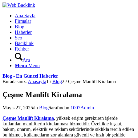
Ana Sayfa
Firmalar
Blog
Haberler
Seo
Baciklink
Rehber
Ara
Menu
Menu
Blog - En Güncel Haberler
Buradasınız:
Anasayfa
1
/
Blog
2
/
Çeşme Manlift Kiralama
Çeşme Manlift Kiralama
Mayıs 27, 2025
/
in
Blog
/
tarafından
1007Admin
Çeşme Manlift Kiralama
, yüksek erişim gerektiren işlerde
kullanılan manliftlerin kiralanması hizmetidir. Özellikle inşaat,
bakım, onarım, elektrik ve reklam sektörlerinde sıklıkla tercih edilen
bu hizmet, kullanıcıların zor alanlara güvenli ve hızlı bir şekilde