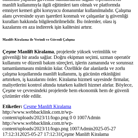
manlift kullanımıyla ilgili eğitimleri tam olmalı ve platformda
emniyet kemeri gibi koruyucu donanımlar kullanılmalıdır. Çalışma
alanı çevresinde uyarı işaretleri konmalı ve çalışanlar iş güvenliği
kuralları hakkında bilgilendirilmelidir. Bu önlemler, olası iş
kazalarını en aza indirerek işin kalitesini artırır.
Manlift Kiralama ile Verimli ve Güvenli Çalışma
Çeşme Manlift Kiralama
, projelerde yüksek verimlilik ve
güvenliği bir arada sağlar. Doğru ekipman seçimi, uzman operatör
kullanımı ve düzenli bakım süreçleri, işlerin zamanında ve sorunsuz
tamamlanmasını mümkün kılar. Özellikle dar alanlarda ve zorlu
çalışma koşullarında manlift kullanımı, iş gücünün etkinliğini
artırırken, iş kazalarını önler. Kiralama hizmeti sayesinde firmalar,
maliyetlerini kontrol altında tutarken kaliteli hizmet alırlar. Böylece,
Çeşme ve çevresindeki projelerde hem ekonomik hem de güvenli
çözümler elde edilir.
Etiketler:
Çeşme Manlift Kiralama
http://www.webbacklink.com.tr/wp-
content/uploads/2023/11/logo.png
0
0
1007Admin
http://www.webbacklink.com.tr/wp-
content/uploads/2023/11/logo.png
1007Admin
2025-05-27
17:12:31
2025-05-27 17:12:31
Çeşme Manlift Kiralama