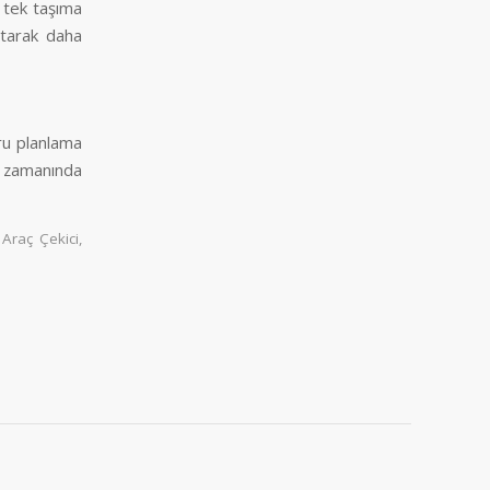
k tek taşıma
ltarak daha
ru planlama
e zamanında
 Araç Çekici
,