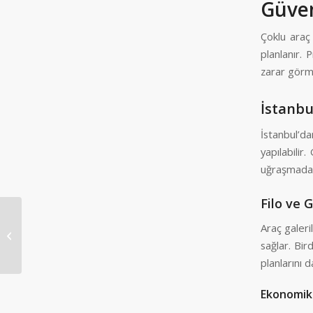
Güven
Çoklu araç
planlanır. 
zarar görme
İstanbu
İstanbul’da
yapılabilir
uğraşmadan 
Filo ve 
Araç galeri
Diyarbakır Çoklu Araç Taşıma
sağlar. Bir
planlarını 
Ekonomik 