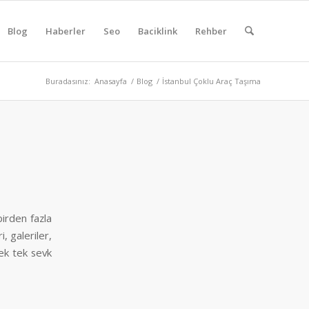
Blog
Haberler
Seo
Baciklink
Rehber
Buradasınız:
Anasayfa
/
Blog
/
İstanbul Çoklu Araç Taşıma
birden fazla
i, galeriler,
tek tek sevk