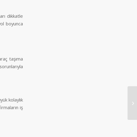
rı dikkatle
 yol boyunca
 araç taşıma
sorunlarıyla
yük kolaylık
Ur
irmaların iş