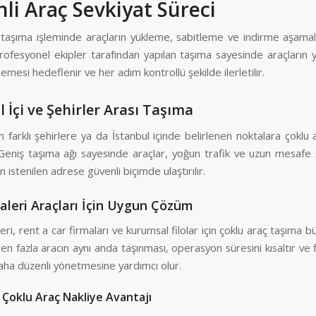
li Araç Sevkiyat Süreci
 taşıma işleminde araçların yükleme, sabitleme ve indirme aşamala
Profesyonel ekipler tarafından yapılan taşıma sayesinde araçların
mesi hedeflenir ve her adım kontrollü şekilde ilerletilir.
l İçi ve Şehirler Arası Taşıma
n farklı şehirlere ya da İstanbul içinde belirlenen noktalara çoklu
. Geniş taşıma ağı sayesinde araçlar, yoğun trafik ve uzun mesafe 
istenilen adrese güvenli biçimde ulaştırılır.
Galeri Araçları İçin Uygun Çözüm
leri, rent a car firmaları ve kurumsal filolar için çoklu araç taşıma bü
den fazla aracın aynı anda taşınması, operasyon süresini kısaltır ve f
daha düzenli yönetmesine yardımcı olur.
Çoklu Araç Nakliye Avantajı