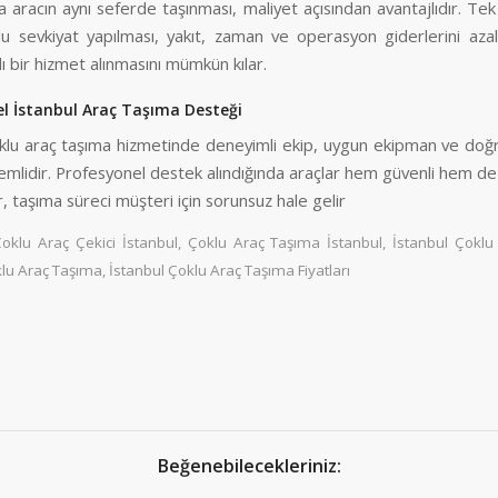
a aracın aynı seferde taşınması, maliyet açısından avantajlıdır. Te
lu sevkiyat yapılması, yakıt, zaman ve operasyon giderlerini aza
lı bir hizmet alınmasını mümkün kılar.
l İstanbul Araç Taşıma Desteği
oklu araç taşıma hizmetinde deneyimli ekip, uygun ekipman ve doğ
emlidir. Profesyonel destek alındığında araçlar hem güvenli hem d
ir, taşıma süreci müşteri için sorunsuz hale gelir
oklu Araç Çekici İstanbul
,
Çoklu Araç Taşıma İstanbul
,
İstanbul Çoklu
klu Araç Taşıma
,
İstanbul Çoklu Araç Taşıma Fiyatları
Beğenebilecekleriniz: