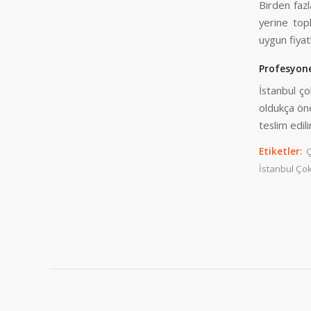
Birden fazl
yerine top
uygun fiyat
Profesyone
İstanbul ç
oldukça ön
teslim edil
Etiketler:
Ç
İstanbul Ço