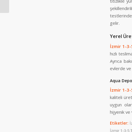
titizlikle 
şekillendi
testlerinde
gelir.
Yerel Üre
İzmir 1-3
hızlı teslim
Ayrıca bak
evlerde ve 
Aqua Depo 
İzmir 1-3
kaliteli ü
uygun olar
hijyenik ve
Etiketler:
İ
İzmir 1-3-5 