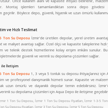
yürütülür. Önce kullanım alanı ve kapasite ihtiyacı belirlenir, malzem
rilir. Montaj işlemleri tamamlandıktan sonra depo gövdesi s
n geçirilir. Böylece depo, güvenli, hijyenik ve uzun ömürlü kullanım
tim ve Hızlı Teslimat
-5 Ton Su
Deposu
İzmir’de üretilen depolar, yerel üretim avantaj
at ve maliyet avantajı sağlar. Özel ölçü ve kapasite taleplerine hızlı y
ım ve teknik destek hizmetlerine kolay erişim imkânı sunulur. Bu 
işletmelerde güvenli ve verimli su depolama çözümleri sağlar.
ile İletişim
-5 Ton Su Deposu
1, 3 veya 5 tonluk su deposu ihtiyaçlarınız içi
retim ve profesyonel danışmanlık hizmeti sunar. Kapasite ve malze
ak uzun ömürlü ve dayanıklı depolar temin edebilirsiniz. İzmir’
 verimli su depolama çözümleri için Aqua Depo ile iletişime geçebilirs
zmir 1 Ton Su Deposu
,
İzmir 1 Ton Su Deposu Fiyatları
,
İzmir 1-3-5 To
Ton Su Deposu Fiyatları
,
İzmir 3 Ton Su Deposu
,
İzmir 5 Ton Su Deposu