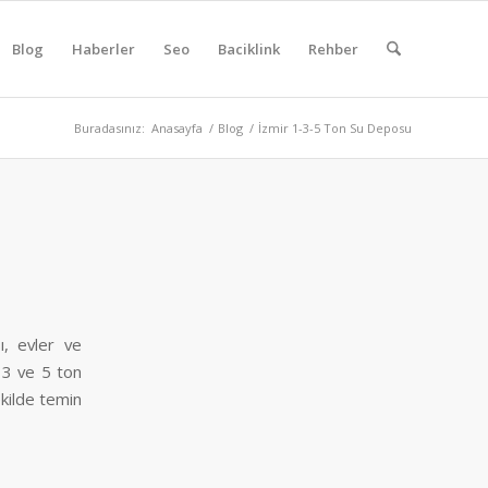
Blog
Haberler
Seo
Baciklink
Rehber
Buradasınız:
Anasayfa
/
Blog
/
İzmir 1-3-5 Ton Su Deposu
ı, evler ve
, 3 ve 5 ton
ekilde temin