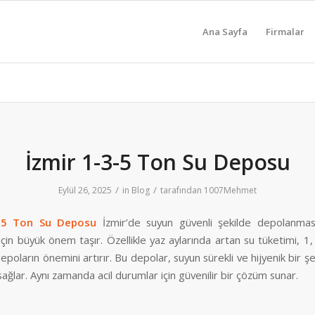
Ana Sayfa
Firmalar
İzmir 1-3-5 Ton Su Deposu
/
/
Eylül 26, 2025
in
Blog
tarafından
1007Mehmet
3-5 Ton Su Deposu
İzmir’de suyun güvenli şekilde depolanmas
için büyük önem taşır. Özellikle yaz aylarında artan su tüketimi, 1
depoların önemini artırır. Bu depolar, suyun sürekli ve hijyenik bir ş
sağlar. Aynı zamanda acil durumlar için güvenilir bir çözüm sunar.