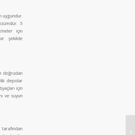
in uygundur.
çözümdür. 5
tmeler için
ir şekilde
le doğrudan
lik depolar
yaçları için
nı ve suyun
tarafından
Ur