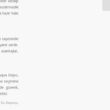
eler kesilip
ızdırmazlık
a hazır hale
ı sayesinde
anıt verilir.
avantajlar,
n Aqua Depo,
me seçimine
de güvenli,
iniz.
n Su Deposu
,