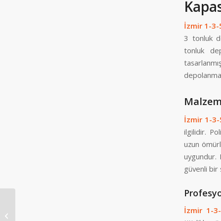
Kapas
İzmir 1-3
3 tonluk d
tonluk dep
tasarlanm
depolanmas
Malzeme
İzmir 1-3
ilgilidir.
uzun ömürlü
uygundur. 
güvenli bir
Profesyo
İzmir 1-
İzmir Su Deposu İmalatı