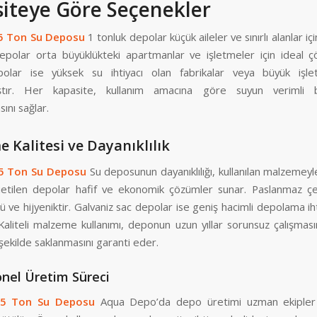
iteye Göre Seçenekler
-5 Ton Su Deposu
1 tonluk depolar küçük aileler ve sınırlı alanlar iç
epolar orta büyüklükteki apartmanlar ve işletmeler için ideal 
olar ise yüksek su ihtiyacı olan fabrikalar veya büyük işle
ıştır. Her kapasite, kullanım amacına göre suyun verimli b
ını sağlar.
 Kalitesi ve Dayanıklılık
-5 Ton Su Deposu
Su deposunun dayanıklılığı, kullanılan malzemey
 Polietilen depolar hafif ve ekonomik çözümler sunar. Paslanmaz çe
 ve hijyeniktir. Galvaniz sac depolar ise geniş hacimli depolama ihti
Kaliteli malzeme kullanımı, deponun uzun yıllar sorunsuz çalışması
 şekilde saklanmasını garanti eder.
nel Üretim Süreci
3-5 Ton Su Deposu
Aqua Depo’da depo üretimi uzman ekipler 