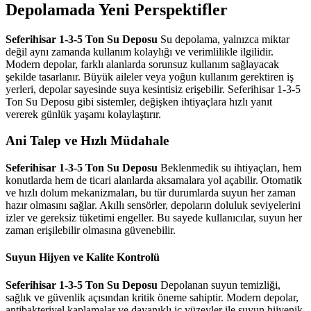
Depolamada Yeni Perspektifler
Seferihisar 1-3-5 Ton Su Deposu
Su depolama, yalnızca miktar
değil aynı zamanda kullanım kolaylığı ve verimlilikle ilgilidir.
Modern depolar, farklı alanlarda sorunsuz kullanım sağlayacak
şekilde tasarlanır. Büyük aileler veya yoğun kullanım gerektiren iş
yerleri, depolar sayesinde suya kesintisiz erişebilir. Seferihisar 1-3-5
Ton Su Deposu gibi sistemler, değişken ihtiyaçlara hızlı yanıt
vererek günlük yaşamı kolaylaştırır.
Ani Talep ve Hızlı Müdahale
Seferihisar 1-3-5 Ton Su Deposu
Beklenmedik su ihtiyaçları, hem
konutlarda hem de ticari alanlarda aksamalara yol açabilir. Otomatik
ve hızlı dolum mekanizmaları, bu tür durumlarda suyun her zaman
hazır olmasını sağlar. Akıllı sensörler, depoların doluluk seviyelerini
izler ve gereksiz tüketimi engeller. Bu sayede kullanıcılar, suyun her
zaman erişilebilir olmasına güvenebilir.
Suyun Hijyen ve Kalite Kontrolü
Seferihisar 1-3-5 Ton Su Deposu
Depolanan suyun temizliği,
sağlık ve güvenlik açısından kritik öneme sahiptir. Modern depolar,
antibakteriyel kaplamalar ve dayanıklı iç yüzeyler ile suyun hijyenik