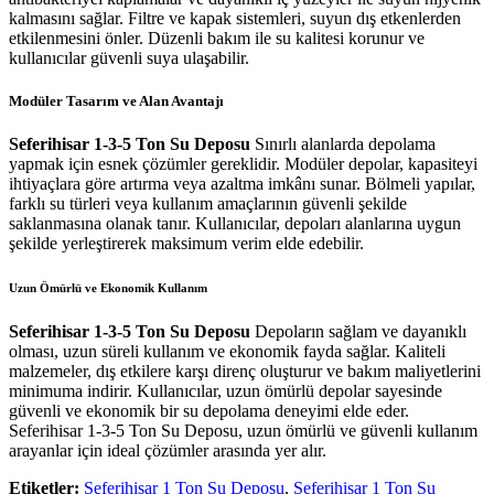
kalmasını sağlar. Filtre ve kapak sistemleri, suyun dış etkenlerden
etkilenmesini önler. Düzenli bakım ile su kalitesi korunur ve
kullanıcılar güvenli suya ulaşabilir.
Modüler Tasarım ve Alan Avantajı
Seferihisar 1-3-5 Ton Su Deposu
Sınırlı alanlarda depolama
yapmak için esnek çözümler gereklidir. Modüler depolar, kapasiteyi
ihtiyaçlara göre artırma veya azaltma imkânı sunar. Bölmeli yapılar,
farklı su türleri veya kullanım amaçlarının güvenli şekilde
saklanmasına olanak tanır. Kullanıcılar, depoları alanlarına uygun
şekilde yerleştirerek maksimum verim elde edebilir.
Uzun Ömürlü ve Ekonomik Kullanım
Seferihisar 1-3-5 Ton Su Deposu
Depoların sağlam ve dayanıklı
olması, uzun süreli kullanım ve ekonomik fayda sağlar. Kaliteli
malzemeler, dış etkilere karşı direnç oluşturur ve bakım maliyetlerini
minimuma indirir. Kullanıcılar, uzun ömürlü depolar sayesinde
güvenli ve ekonomik bir su depolama deneyimi elde eder.
Seferihisar 1-3-5 Ton Su Deposu, uzun ömürlü ve güvenli kullanım
arayanlar için ideal çözümler arasında yer alır.
Etiketler:
Seferihisar 1 Ton Su Deposu
,
Seferihisar 1 Ton Su