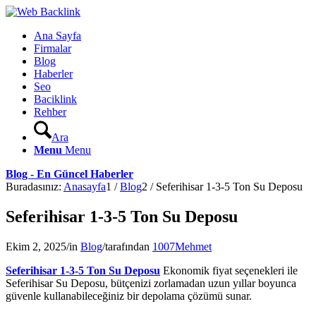
Ana Sayfa
Firmalar
Blog
Haberler
Seo
Baciklink
Rehber
Ara
Menu
Menu
Blog - En Güncel Haberler
Buradasınız:
Anasayfa
1
/
Blog
2
/
Seferihisar 1-3-5 Ton Su Deposu
Seferihisar 1-3-5 Ton Su Deposu
Ekim 2, 2025
/
in
Blog
/
tarafından
1007Mehmet
Seferihisar 1-3-5 Ton Su Deposu
Ekonomik fiyat seçenekleri ile
Seferihisar Su Deposu, bütçenizi zorlamadan uzun yıllar boyunca
güvenle kullanabileceğiniz bir depolama çözümü sunar.