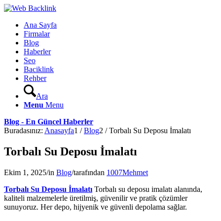
Ana Sayfa
Firmalar
Blog
Haberler
Seo
Baciklink
Rehber
Ara
Menu
Menu
Blog - En Güncel Haberler
Buradasınız:
Anasayfa
1
/
Blog
2
/
Torbalı Su Deposu İmalatı
Torbalı Su Deposu İmalatı
Ekim 1, 2025
/
in
Blog
/
tarafından
1007Mehmet
Torbalı Su Deposu İmalatı
Torbalı su deposu imalatı alanında,
kaliteli malzemelerle üretilmiş, güvenilir ve pratik çözümler
sunuyoruz. Her depo, hijyenik ve güvenli depolama sağlar.