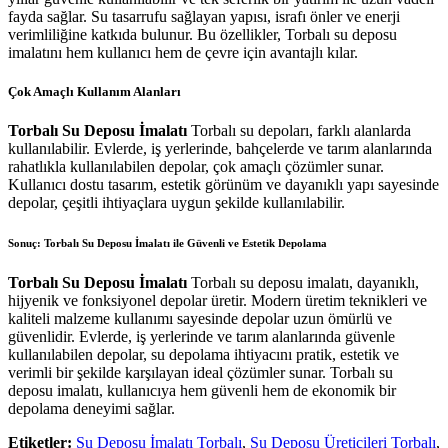
fayda sağlar. Su tasarrufu sağlayan yapısı, israfı önler ve enerji
verimliliğine katkıda bulunur. Bu özellikler, Torbalı su deposu
imalatını hem kullanıcı hem de çevre için avantajlı kılar.
Çok Amaçlı Kullanım Alanları
Torbalı Su Deposu İmalatı
Torbalı su depoları, farklı alanlarda
kullanılabilir. Evlerde, iş yerlerinde, bahçelerde ve tarım alanlarında
rahatlıkla kullanılabilen depolar, çok amaçlı çözümler sunar.
Kullanıcı dostu tasarım, estetik görünüm ve dayanıklı yapı sayesinde
depolar, çeşitli ihtiyaçlara uygun şekilde kullanılabilir.
Sonuç: Torbalı Su Deposu İmalatı ile Güvenli ve Estetik Depolama
Torbalı Su Deposu İmalatı
Torbalı su deposu imalatı, dayanıklı,
hijyenik ve fonksiyonel depolar üretir. Modern üretim teknikleri ve
kaliteli malzeme kullanımı sayesinde depolar uzun ömürlü ve
güvenlidir. Evlerde, iş yerlerinde ve tarım alanlarında güvenle
kullanılabilen depolar, su depolama ihtiyacını pratik, estetik ve
verimli bir şekilde karşılayan ideal çözümler sunar. Torbalı su
deposu imalatı, kullanıcıya hem güvenli hem de ekonomik bir
depolama deneyimi sağlar.
Etiketler:
Su Deposu İmalatı Torbalı
,
Su Deposu Üreticileri Torbalı
,