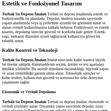
Estetik ve Fonksiyonel Tasarım
Torbalı Su Deposu İmalatı
Torbalı su deposu imalatında estetik ve
fonksiyonellik ön plandadır. Depolar, modern tasarımı sayesinde
yaşam alanlarında veya iş yerlerinde uyumlu bir görünüm sunar ve
alanın verimli kullanılmasına katkıda bulunur. Fonksiyonel ve estetik
tasarım, depolama sürecini güvenli ve konforlu hale getirir. Estetik
yapı, mekanın düzenine uyum sağlayarak kullanıcıya görsel bir
rahatlık sunar.
Kalite Kontrol ve Teknoloji
Torbalı Su Deposu İmalatı
İmalat sürecinde kalite kontrol büyük
bir öneme sahiptir. Hammaddenin seçimi, üretim ve test aşamaları
titizlikle yürütülür. Bu sayede depoların dayanıklılığı, hijyenik yapısı
ve uzun ömürlülüğü garanti altına alınır. Teknolojik süreçler ve
kalite testleri, kullanıcının güvenli ve sorunsuz bir ürün deneyimi
yaşamasını sağlar.
Ekonomik ve Verimli Depolama
Torbalı Su Deposu İmalatı
Torbalı su deposu imalatı, ekonomik ve
verimli çözümler sunar. Dayanıklı yapısı sayesinde depolar, uzun
yıllar güvenle kullanılabilir ve tek seferlik bir yatırım ile uzun vadeli