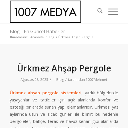
Blog - En Güncel Haberler
Buradasınız:
Anasayfa
/
Blog
/
Ürkmez Ahşap Pergole
Ürkmez Ahşap Pergole
/
/
Ağustos 28, 2025
in
Blog
tarafından
1007Mehmet
Ürkmez ahşap pergole sistemleri
, yazlık bölgelerde
yaşayanlar ve tatilciler için açık alanlarda konfor ve
estetiği bir arada sunan yapı elemanlarıdır. Ürkmez, yaz
aylarında uzun ve sıcak günleri ile bilinir; bu nedenle
pergoleler, bahçe, teras ve havuz kenarı gibi alanlarda