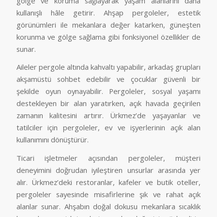
gölge ve koruma sağlayarak yaşam alanlarını daha
kullanışlı hâle getirir. Ahşap pergoleler, estetik
görünümleri ile mekanlara değer katarken, güneşten
korunma ve gölge sağlama gibi fonksiyonel özellikler de
sunar.
Aileler pergole altında kahvaltı yapabilir, arkadaş grupları
akşamüstü sohbet edebilir ve çocuklar güvenli bir
şekilde oyun oynayabilir. Pergoleler, sosyal yaşamı
destekleyen bir alan yaratırken, açık havada geçirilen
zamanın kalitesini artırır. Ürkmez’de yaşayanlar ve
tatilciler için pergoleler, ev ve işyerlerinin açık alan
kullanımını dönüştürür.
Ticari işletmeler açısından pergoleler, müşteri
deneyimini doğrudan iyileştiren unsurlar arasında yer
alır. Ürkmez’deki restoranlar, kafeler ve butik oteller,
pergoleler sayesinde misafirlerine şık ve rahat açık
alanlar sunar. Ahşabın doğal dokusu mekanlara sıcaklık