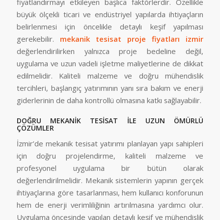
fiyatlandırmayı etkileyen başlıca faktörlerdir. Özellikle
büyük ölçekli ticari ve endüstriyel yapılarda ihtiyaçların
belirlenmesi için öncelikle detaylı keşif yapılması
gerekebilir.
mekanik tesisat proje fiyatları izmir
değerlendirilirken yalnızca proje bedeline değil,
uygulama ve uzun vadeli işletme maliyetlerine de dikkat
edilmelidir. Kaliteli malzeme ve doğru mühendislik
tercihleri, başlangıç yatırımının yanı sıra bakım ve enerji
giderlerinin de daha kontrollü olmasına katkı sağlayabilir.
DOĞRU MEKANİK TESİSAT İLE UZUN ÖMÜRLÜ
ÇÖZÜMLER
İzmir’de mekanik tesisat yatırımı planlayan yapı sahipleri
için doğru projelendirme, kaliteli malzeme ve
profesyonel uygulama bir bütün olarak
değerlendirilmelidir. Mekanik sistemlerin yapının gerçek
ihtiyaçlarına göre tasarlanması, hem kullanıcı konforunun
hem de enerji verimliliğinin artırılmasına yardımcı olur.
Uygulama öncesinde yapılan detaylı keşif ve mühendislik