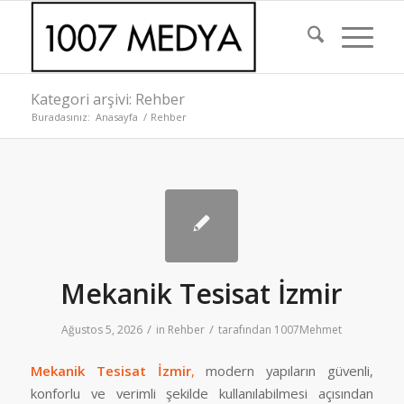
Kategori arşivi: Rehber
Buradasınız:
Anasayfa
/
Rehber
Mekanik Tesisat İzmir
/
/
Ağustos 5, 2026
in
Rehber
tarafından
1007Mehmet
Mekanik Tesisat İzmir
,
modern yapıların güvenli,
konforlu ve verimli şekilde kullanılabilmesi açısından