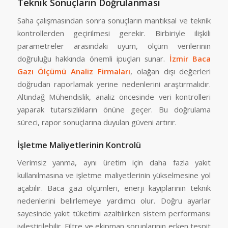
Teknik Sonuçların Doğrulanması
Saha çalışmasından sonra sonuçların mantıksal ve teknik
kontrollerden geçirilmesi gerekir. Birbiriyle ilişkili
parametreler arasındaki uyum, ölçüm verilerinin
doğruluğu hakkında önemli ipuçları sunar.
İzmir Baca
Gazı Ölçümü Analiz Firmaları
, olağan dışı değerleri
doğrudan raporlamak yerine nedenlerini araştırmalıdır.
Altındağ Mühendislik, analiz öncesinde veri kontrolleri
yaparak tutarsızlıkların önüne geçer. Bu doğrulama
süreci, rapor sonuçlarına duyulan güveni artırır.
İşletme Maliyetlerinin Kontrolü
Verimsiz yanma, aynı üretim için daha fazla yakıt
kullanılmasına ve işletme maliyetlerinin yükselmesine yol
açabilir. Baca gazı ölçümleri, enerji kayıplarının teknik
nedenlerini belirlemeye yardımcı olur. Doğru ayarlar
sayesinde yakıt tüketimi azaltılırken sistem performansı
iyileştirilebilir. Filtre ve ekipman sorunlarının erken tespit