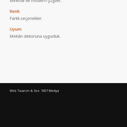
Minimal ve modern çizgiler.
Renk
Farklı seçenekler.
Uyum
Mekân dekoruna uygunluk.
Web Tasarım & Seo:
1007 Medya