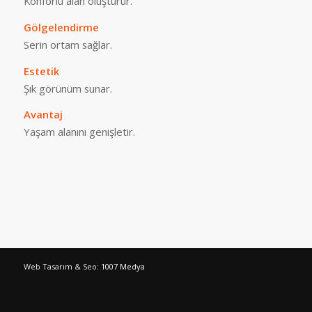
Konforlu alan oluşturur.
Gölgelendirme
Serin ortam sağlar.
Estetik
Şık görünüm sunar.
Avantaj
Yaşam alanını genişletir.
Web Tasarım & Seo:
1007 Medya