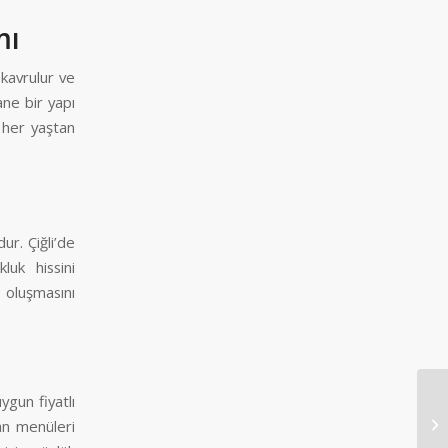
mı
 kavrulur ve
ne bir yapı
 her yaştan
ur. Çiğli’de
luk hissini
t oluşmasını
ygun fiyatlı
Me
an menüleri