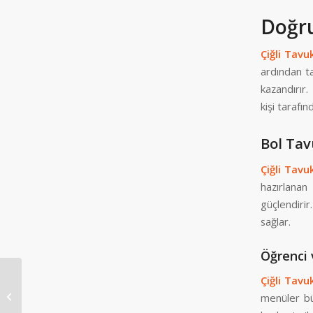
Doğru
Çiğli Tavu
ardından t
kazandırır
kişi tarafı
Bol Tav
Çiğli Tavu
hazırlanan
güçlendirir
sağlar.
Öğrenci 
Çiğli Tavu
Bornova Tavuklu Pilav
menüler bü