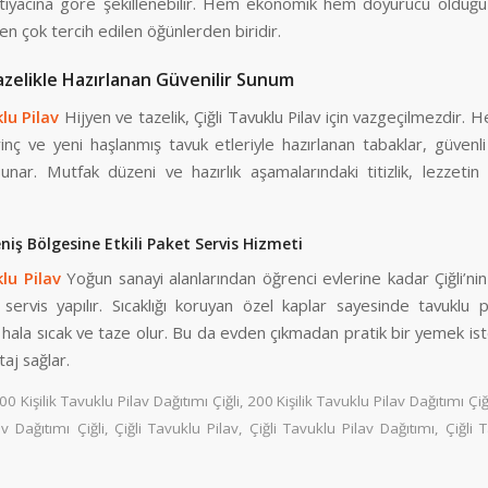
htiyacına göre şekillenebilir. Hem ekonomik hem doyurucu olduğu 
n çok tercih edilen öğünlerden biridir.
zelikle Hazırlanan Güvenilir Sunum
klu Pilav
Hijyen ve tazelik, Çiğli Tavuklu Pilav için vazgeçilmezdir. 
irinç ve yeni haşlanmış tavuk etleriyle hazırlanan tabaklar, güven
unar. Mutfak düzeni ve hazırlık aşamalarındaki titizlik, lezzetin 
eniş Bölgesine Etkili Paket Servis Hizmeti
klu Pilav
Yoğun sanayi alanlarından öğrenci evlerine kadar Çiğli’ni
 servis yapılır. Sıcaklığı koruyan özel kaplar sayesinde tavuklu p
 hala sıcak ve taze olur. Bu da evden çıkmadan pratik bir yemek ist
aj sağlar.
00 Kişilik Tavuklu Pilav Dağıtımı Çiğli
,
200 Kişilik Tavuklu Pilav Dağıtımı Çiğ
v Dağıtımı Çiğli
,
Çiğli Tavuklu Pilav
,
Çiğli Tavuklu Pilav Dağıtımı
,
Çiğli 