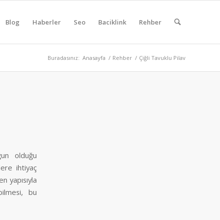
Blog
Haberler
Seo
Baciklink
Rehber
Buradasınız:
Anasayfa
/
Rehber
/
Çiğli Tavuklu Pilav
ğun olduğu
ere ihtiyaç
n yapısıyla
bilmesi, bu