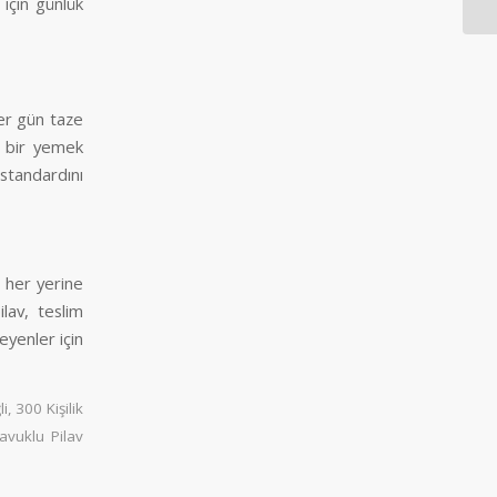
için günlük
Her gün taze
li bir yemek
standardını
n her yerine
ilav, teslim
eyenler için
li
,
300 Kişilik
Tavuklu Pilav