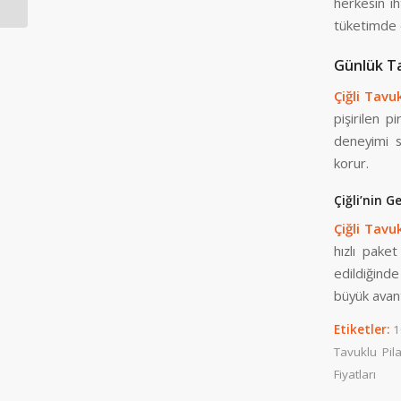
herkesin i
tüketimde e
Günlük Ta
Çiğli Tavu
pişirilen p
deneyimi s
korur.
Çiğli’nin G
Çiğli Tavu
hızlı paket
edildiğinde
büyük avant
Etiketler:
1
Tavuklu Pila
Fiyatları