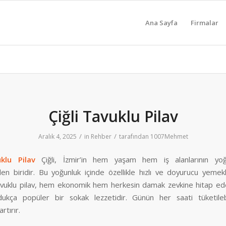
Ana Sayfa
Firmalar
Çiğli Tavuklu Pilav
/
/
Aralık 4, 2025
in
Rehber
tarafından
1007Mehmet
uklu Pilav
Çiğli, İzmir’in hem yaşam hem iş alanlarının yo
den biridir. Bu yoğunluk içinde özellikle hızlı ve doyurucu yemekl
avuklu pilav, hem ekonomik hem herkesin damak zevkine hitap ede
ldukça popüler bir sokak lezzetidir. Günün her saati tüketile
rtırır.