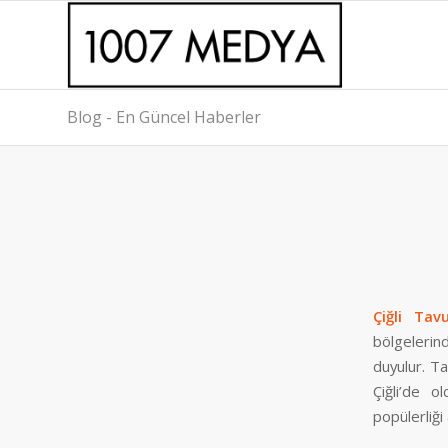
Blog - En Güncel Haberler
Çiğli Tav
bölgelerin
duyulur. T
Çiğli’de o
popülerliği a