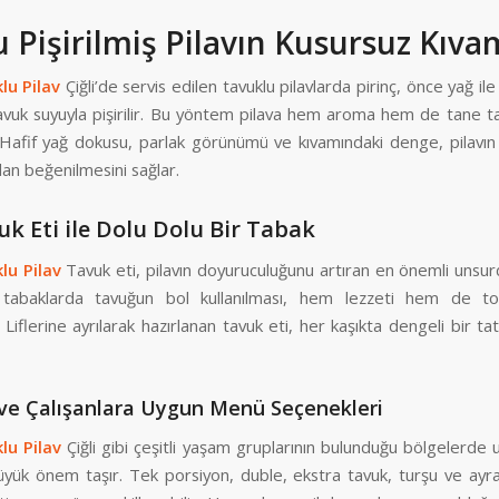
 Pişirilmiş Pilavın Kusursuz Kıva
klu Pilav
Çiğli’de servis edilen tavuklu pilavlarda pirinç, önce yağ ile
avuk suyuyla pişirilir. Bu yöntem pilava hem aroma hem de tane ta
. Hafif yağ dokusu, parlak görünümü ve kıvamındaki denge, pilavın
ndan beğenilmesini sağlar.
uk Eti ile Dolu Dolu Bir Tabak
klu Pilav
Tavuk eti, pilavın doyuruculuğunu artıran en önemli unsurd
 tabaklarda tavuğun bol kullanılması, hem lezzeti hem de tok
. Liflerine ayrılarak hazırlanan tavuk eti, her kaşıkta dengeli bir ta
ve Çalışanlara Uygun Menü Seçenekleri
klu Pilav
Çiğli gibi çeşitli yaşam gruplarının bulunduğu bölgelerde u
yük önem taşır. Tek porsiyon, duble, ekstra tavuk, turşu ve ayr