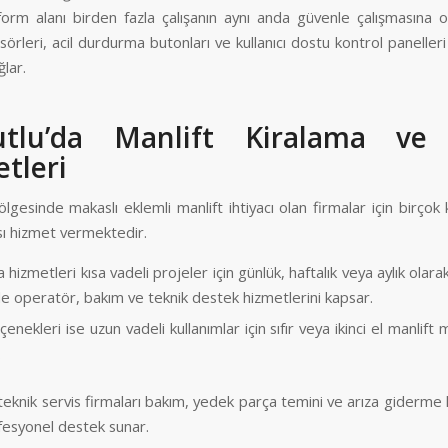
form alanı birden fazla çalışanın aynı anda güvenle çalışmasına ol
örleri, acil durdurma butonları ve kullanıcı dostu kontrol panelle
ğlar.
utlu’da Manlift Kiralama ve 
tleri
lgesinde makaslı eklemli manlift ihtiyacı olan firmalar için birçok
sı hizmet vermektedir.
 hizmetleri kısa vadeli projeler için günlük, haftalık veya aylık olara
kle operatör, bakım ve teknik destek hizmetlerini kapsar.
çenekleri ise uzun vadeli kullanımlar için sıfır veya ikinci el manlift 
.
eknik servis firmaları bakım, yedek parça temini ve arıza giderme
ofesyonel destek sunar.