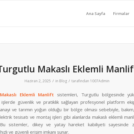
Ana Sayfa
Firmalar
Turgutlu Makaslı Eklemli Manlif
/
/
Haziran 2, 2025
in
Blog
tarafından
1007Admin
Makaslı Eklemli Manlift
sistemleri, Turgutlu bölgesinde yük
 işlerde güvenlik ve pratiklik sağlayan profesyonel platform ekip
sanayi ve tarımın yoğun olduğu bir bölge olması sebebiyle, bakım
elektrik tesisatı ve montaj işleri gibi alanlarda makaslı eklemli manli
 Bu sistemler, dikey ve yatay hareket kabiliyeti sayesinde z
hızlı ve güvenli erişim imkanı sunar.