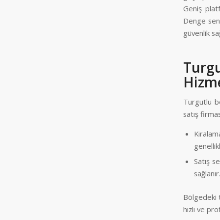
Geniş plat
Denge sens
güvenlik sa
Turg
Hizme
Turgutlu bö
satış firma
Kiralama
genelli
Satış se
sağlanır
Bölgedeki t
hızlı ve pr