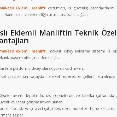
Makaslı Eklemli Manlift
çözümleri, iş güvenliği standartlarını a
n hızlanmasına ve verimliliğin artmasına katkı sağlar.
lı Eklemli Manliftin Teknik Özell
antajları
makaslı eklemli manlift
, makaslı dikey kaldırma sistemi ile ek
kanizmasının birleşiminden oluşur.
sistem platformu dikey olarak yukarı kaldırırken,
 kol platformun yatayda hareket ederek engellerin etrafında
üksek tavanlı depolarda, dış cephelerde ve fabrika çatılarında z
üvenli ve rahat çalışma imkanı sunar.
modeller sessiz ve çevreci çalışırken, dizel modeller dış mekânlarda 
ormans sağlar.