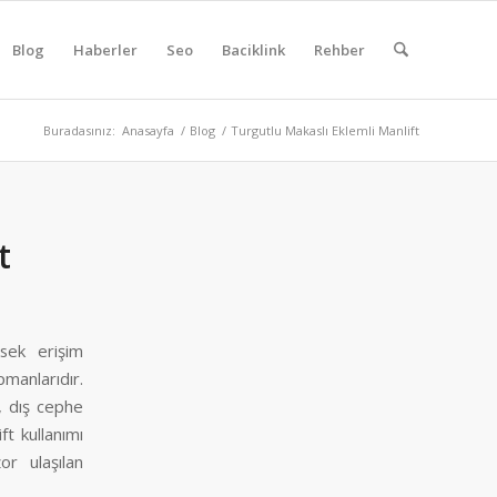
Blog
Haberler
Seo
Baciklink
Rehber
Buradasınız:
Anasayfa
/
Blog
/
Turgutlu Makaslı Eklemli Manlift
t
sek erişim
manlarıdır.
, dış cephe
ft kullanımı
or ulaşılan