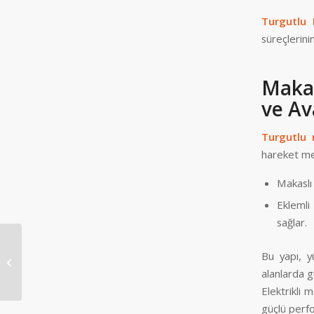
Turgutlu 
süreçlerini
Makas
ve Av
Turgutlu 
hareket me
Makaslı 
Eklemli
sağlar.
Bu yapı, y
Salihli Manlift Platform
alanlarda g
Elektrikli 
güçlü perf