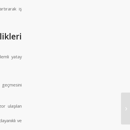
rtırarak iş
ikleri
lemli yatay
n geçmesini
or ulaşılan
Tu
dayanıklı ve