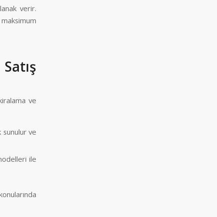
anak verir.
ri maksimum
Satış
 kiralama ve
k sunulur ve
modelleri ile
 konularında