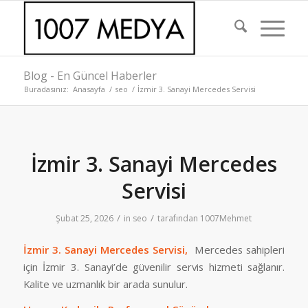
Blog - En Güncel Haberler
Buradasınız:
Anasayfa
/
seo
/
İzmir 3. Sanayi Mercedes Servisi
İzmir 3. Sanayi Mercedes
Servisi
/
/
Şubat 25, 2026
in
seo
tarafından
1007Mehmet
İzmir 3. Sanayi Mercedes Servisi,
Mercedes sahipleri
için İzmir 3. Sanayi’de güvenilir servis hizmeti sağlanır.
Kalite ve uzmanlık bir arada sunulur.