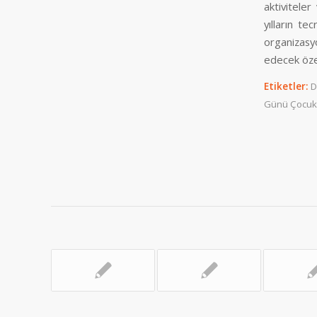
aktiviteler
yılların te
organizasy
edecek özel
Etiketler:
D
Günü Çocuk