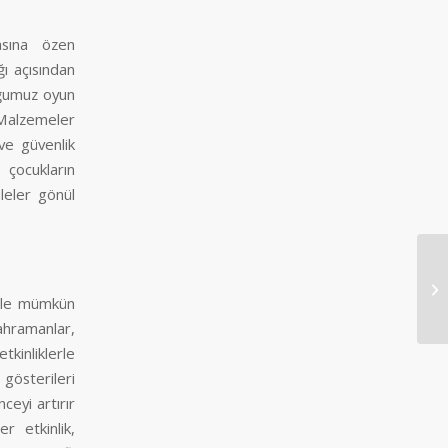
asına özen
ı açısından
ğumuz oyun
. Malzemeler
ve güvenlik
 çocukların
leler gönül
Ka
erle mümkün
ahramanlar,
tkinliklerle
 gösterileri
nceyi artırır
r etkinlik,