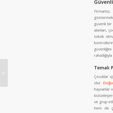
Güvenli
Firmamız,
göstermekt
güvenli bi
alanları, ç
toksik olm
kontroller
güvenliğin
rahatlığıyl
Temalı P
Ürkmez Ahşap Pergole
Çocuklar i
olur.
Doğu
hayvanlar v
bütünleşere
ve grup etki
hem de çoc