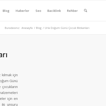
Blog
Haberler
Seo
Baciklink
Rehber
Buradasınız:
Anasayfa
/
Blog
/
Urla Doğum Günü Çocuk Mekanları
rı
 kılmak için
e Doğum Günü
e çocukların
malzemeleri
eler için en
 iki unsuru