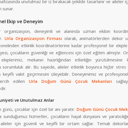
hafızasında unutulmaz bir iz bırakacak şekilde tasarlanır ve aileler içi
m sunar.
el Ekip ve Deneyim
bir organizasyon, deneyimli ve alanında uzman ekibin koordin
r.
Urla Organizasyon Firması
olarak, animatörlerden dekor u
onelinden etkinlik koordinatörlerine kadar profesyonel bir ekiple 
esi, çocukların güvenliği ve eğlencesi için özel eğitim almıştır. 
 ekiplerimiz, mekanın hazırlığından etkinliğin yürütülmesine
 sorumluluk alır. Bu sayede, aileler etkinlik boyunca hiçbir stre
n keyifli vakit geçirmesini izleyebilir. Deneyimimiz ve profesyonell
tercih edilen
Urla Doğum Günü Çocuk Mekanları
sağlayı
dir.
uniyeti ve Unutulmaz Anlar
ünü, çocuklar için özel bir anı yaratır.
Doğum Günü Çocuk Meka
 sunduğumuz hizmetler, çocukların hayal dünyasını ve yaratıcılığı
 aileler için güvenli ve keyifli bir ortam sağlar. Temalı dekorla