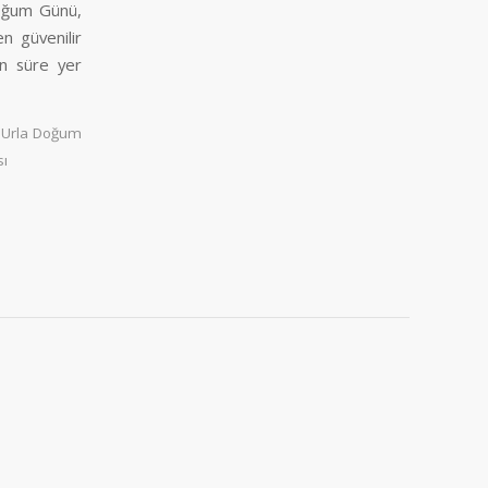
 Doğum Günü,
en güvenilir
un süre yer
 Urla Doğum
sı