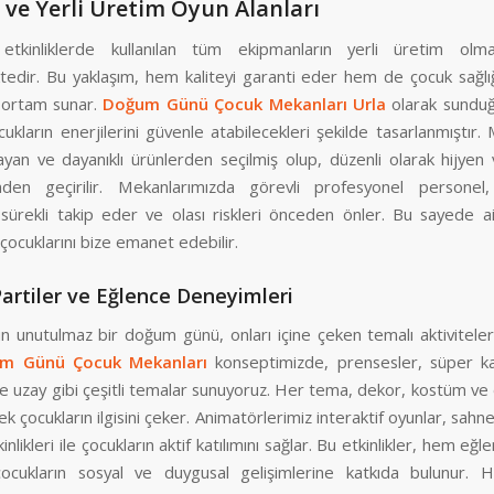
 ve Yerli Üretim Oyun Alanları
 etkinliklerde kullanılan tüm ekipmanların yerli üretim olm
edir. Bu yaklaşım, hem kaliteyi garanti eder hem de çocuk sağlığ
r ortam sunar.
Doğum Günü Çocuk Mekanları Urla
olarak sundu
ocukların enerjilerini güvenle atabilecekleri şekilde tasarlanmıştır
ayan ve dayanıklı ürünlerden seçilmiş olup, düzenli olarak hijyen 
inden geçirilir. Mekanlarımızda görevli profesyonel personel,
i sürekli takip eder ve olası riskleri önceden önler. Bu sayede ai
a çocuklarını bize emanet edebilir.
artiler ve Eğlence Deneyimleri
çin unutulmaz bir doğum günü, onları içine çeken temalı aktivitel
m Günü Çocuk Mekanları
konseptimizde, prensesler, süper k
e uzay gibi çeşitli temalar sunuyoruz. Her tema, dekor, kostüm ve e
k çocukların ilgisini çeker. Animatörlerimiz interaktif oyunlar, sahne
nlikleri ile çocukların aktif katılımını sağlar. Bu etkinlikler, hem eğle
ukların sosyal ve duygusal gelişimlerine katkıda bulunur. He