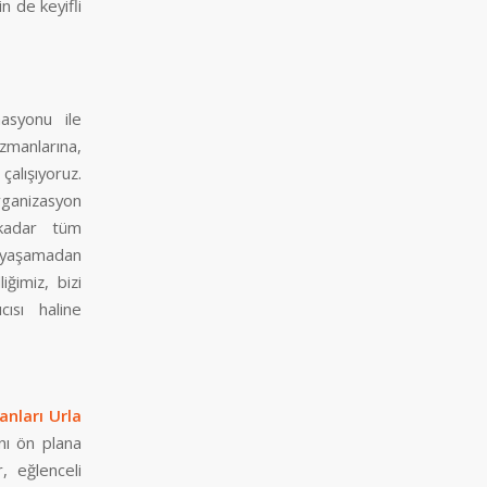
n de keyifli
asyonu ile
zmanlarına,
çalışıyoruz.
Organizasyon
 kadar tüm
s yaşamadan
iğimiz, bizi
cısı haline
nları Urla
nı ön plana
r, eğlenceli