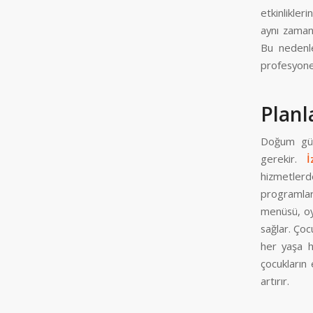
etkinlikle
aynı zamand
Bu neden
profesyonel
Planl
Doğum günü
gerekir.
İ
hizmetlerde
programlar
menüsü, oyu
sağlar. Çoc
her yaşa h
çocukların
artırır.