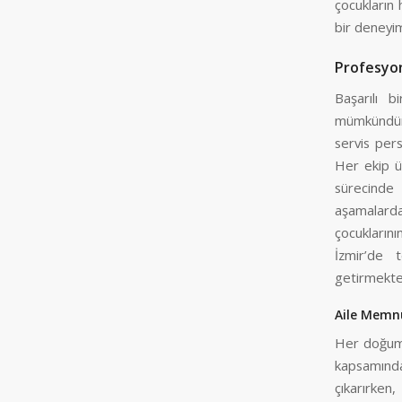
çocukların 
bir deneyi
Profesyon
Başarılı 
mümkündü
servis pers
Her ekip üy
sürecinde
aşamalarda
çocuklarını
İzmir’de 
getirmekte
Aile Memn
Her doğum g
kapsamında
çıkarırken,