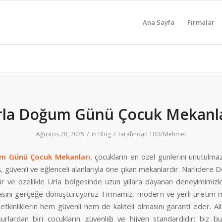
Ana Sayfa
Firmalar
rla Doğum Günü Çocuk Mekanla
/
/
Ağustos 28, 2025
in
Blog
tarafından
1007Mehmet
m Günü Çocuk Mekanları
, çocukların en özel günlerini unutulmaz
, güvenli ve eğlenceli alanlarıyla öne çıkan mekanlardır. Narlıder
ir ve özellikle Urla bölgesinde uzun yıllara dayanan deneyimimizl
asını gerçeğe dönüştürüyoruz. Firmamız, modern ve yerli üretim 
 etkinliklerin hem güvenli hem de kaliteli olmasını garanti eder. Ail
urlardan biri çocukların güvenliği ve hijyen standardıdır; biz bu