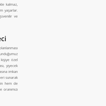
kle kalmaz,
im yaşarlar.
güvenilir ve
ci
planlanması
unduğumuz
 kişiye özel
sı, yiyecek
masına imkan
leri sunarak
erin hem de
e oranımızı