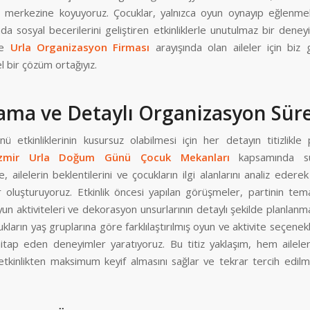
rin merkezine koyuyoruz. Çocuklar, yalnızca oyun oynayıp eğlenme
a sosyal becerilerini geliştiren etkinliklerle unutulmaz bir deney
le
Urla Organizasyon Firması
arayışında olan aileler için biz 
 bir çözüm ortağıyız.
ama ve Detaylı Organizasyon Süre
 etkinliklerinin kusursuz olabilmesi için her detayın titizlikle 
zmir Urla Doğum Günü Çocuk Mekanları
kapsamında s
, ailelerin beklentilerini ve çocukların ilgi alanlarını analiz ederek
 oluşturuyoruz. Etkinlik öncesi yapılan görüşmeler, partinin tema
n aktiviteleri ve dekorasyon unsurlarının detaylı şekilde planlan
ukların yaş gruplarına göre farklılaştırılmış oyun ve aktivite seçenek
itap eden deneyimler yaratıyoruz. Bu titiz yaklaşım, hem ailel
 etkinlikten maksimum keyif almasını sağlar ve tekrar tercih edilm