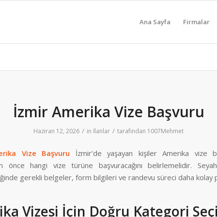
Ana Sayfa
Firmalar
İzmir Amerika Vize Başvuru
/
/
Haziran 12, 2026
in
İlanlar
tarafından
1007Mehmet
erika Vize Başvuru
İzmir’de yaşayan kişiler Amerika vize 
n önce hangi vize türüne başvuracağını belirlemelidir. Seyah
diğinde gerekli belgeler, form bilgileri ve randevu süreci daha kolay p
ka Vizesi İçin Doğru Kategori Seç