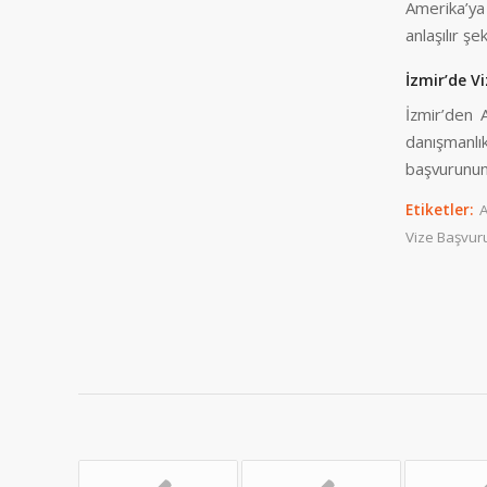
Amerika’ya
anlaşılır şe
İzmir’de V
İzmir’den 
danışmanlı
başvurunun 
Etiketler:
A
Vize Başvur