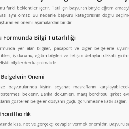
rü farklı beklentiler içerir. Tatil için başvuran biriyle eğitim amacı
syası aynı olmaz. Bu nedenle başvuru kategorisinin doğru seçilme
uşturan en önemli aşamalardan biridir.
 Formunda Bilgi Tutarlılığı
munda yer alan bilgiler, pasaport ve diğer belgelerle uyumlu
hleri, iş durumu, eğitim bilgileri ve iletişim detayları dikkatli giril
lişkili bilgilerden kaçınılmalıdır.
 Belgelerin Önemi
ze başvurularında kişinin seyahat masraflarını karşılayabile
östermesi beklenir. Banka dökümleri, maaş bordrosu, şirket evr
klarını gösteren belgeler dosyanın güçlü görünmesine katkı sağlar.
ncesi Hazırlık
rasında kısa, net ve gerçekçi cevaplar vermek önemlidir. Başvuru s