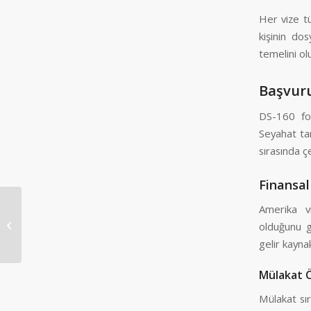
Her vize tü
kişinin do
temelini ol
Başvuru
DS-160 for
Seyahat tari
sırasında çe
Finansal
Amerika vi
İzmir Amerika Vize
olduğunu g
gelir kayna
Mülakat Ö
Mülakat sı