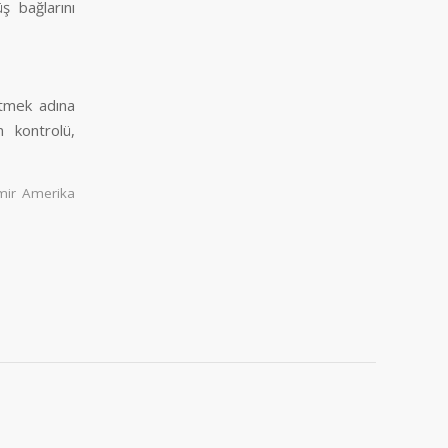
ş bağlarını
etmek adına
m kontrolü,
mir Amerika