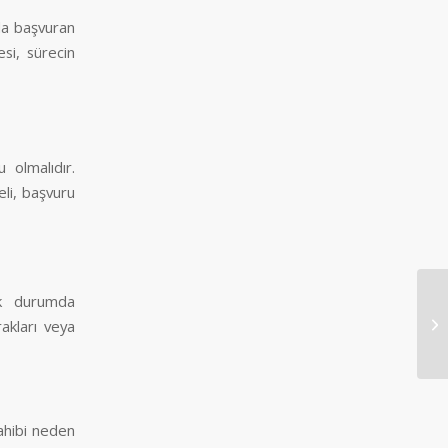
yla başvuran
si, sürecin
 olmalıdır.
meli, başvuru
cek durumda
Se
akları veya
ahibi neden