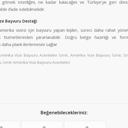
 gitmek istediğini, ne kadar kalacağını ve Türkiye’ye geri dönü
kilde ifade edebilmelidir.
ize Başvuru Desteği
Amerika vizesi için başvuru yapan kişiler, süreci daha rahat yön
k hizmetlerinden yararlanabilir. Doğru belge hazırlığı ve for
daha planlı ilerlemesini sağlar
merika Vize Başvuru Acenteleri İzmir
,
Amerika Vize Başvuru İzmir
,
İz
u
,
İzmir Amerika Vize Başvuru Acenteleri
Beğenebilecekleriniz: