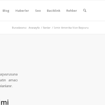
Blog
Haberler
Seo
Baciklink
Rehber
Buradasınız:
Anasayfa
/
İlanlar
/
İzmir Amerika Vize Başvuru
başvurusuna
atin amacı
lanlanır.
imi