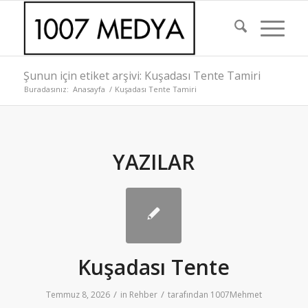
Şunun için etiket arşivi: Kuşadası Tente Tamiri
Buradasınız:
Anasayfa
/
Kuşadası Tente Tamiri
YAZILAR
Kuşadası Tente
/
/
Temmuz 8, 2026
in
Rehber
tarafından
1007Mehmet