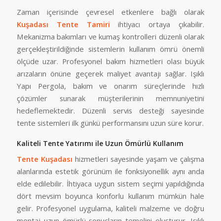
Zaman içerisinde çevresel etkenlere bağlı olarak
Kuşadası Tente Tamiri
ihtiyacı ortaya çıkabilir.
Mekanizma bakımları ve kumaş kontrolleri düzenli olarak
gerçekleştirildiğinde sistemlerin kullanım ömrü önemli
ölçüde uzar. Profesyonel bakım hizmetleri olası büyük
arızaların önüne geçerek maliyet avantajı sağlar. Işıklı
Yapı Pergola, bakım ve onarım süreçlerinde hızlı
çözümler sunarak müşterilerinin memnuniyetini
hedeflemektedir. Düzenli servis desteği sayesinde
tente sistemleri ilk günkü performansını uzun süre korur.
Kaliteli Tente Yatırımı ile Uzun Ömürlü Kullanım
Tente Kuşadası
hizmetleri sayesinde yaşam ve çalışma
alanlarında estetik görünüm ile fonksiyonellik aynı anda
elde edilebilir. İhtiyaca uygun sistem seçimi yapıldığında
dört mevsim boyunca konforlu kullanım mümkün hale
gelir. Profesyonel uygulama, kaliteli malzeme ve doğru
montaj uzun ömürlü sonuçların temelini oluşturur. Işıklı